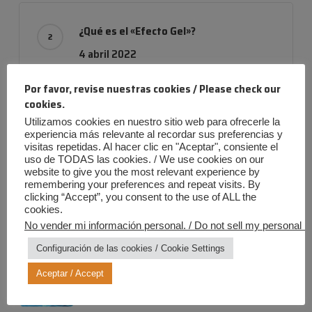
¿Qué es el «Efecto Gel»?
4 abril 2022
Por favor, revise nuestras cookies / Please check our
cookies.
Utilizamos cookies en nuestro sitio web para ofrecerle la
Empresa con evolución
experiencia más relevante al recordar sus preferencias y
24 noviembre 2019
visitas repetidas. Al hacer clic en "Aceptar", consiente el
uso de TODAS las cookies. / We use cookies on our
website to give you the most relevant experience by
remembering your preferences and repeat visits. By
clicking “Accept”, you consent to the use of ALL the
cookies.
No vender mi información personal. / Do not sell my personal in
Entradas más recientes
Configuración de las cookies / Cookie Settings
Verano Iris: ¡Diversión al máximo,
riesgos a cero!
Aceptar / Accept
20 julio 2026