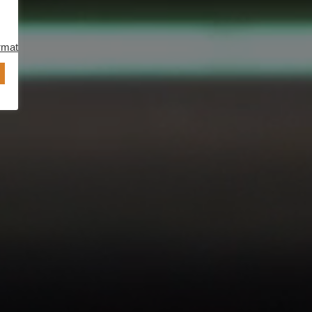
rmation.
.