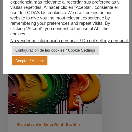
Industrias Químicas Iris ofrece calidad
experiencia más relevante al recordar sus preferencias y
visitas repetidas. Al hacer clic en "Aceptar", consiente el
y seguridad en el hogar y en centros
uso de TODAS las cookies. / We use cookies on our
website to give you the most relevant experience by
especializados.
remembering your preferences and repeat visits. By
clicking “Accept”, you consent to the use of ALL the
cookies.
Industrias Químicas Iris
No vender mi información personal. / Do not sell my personal in
28 julio 2025
La
Configuración de las cookies / Cookie Settings
reología
Aceptar / Accept
de
los
productos:
aplicación
en
vertical
Al disolvente
ColorWind
Ecofilm