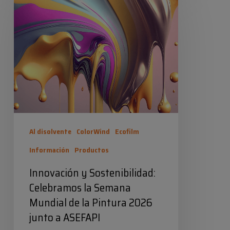
y
Sostenibilidad:
Celebramos
la
Semana
Mundial
de
la
Al disolvente
ColorWind
Ecofilm
Pintura
Información
Productos
2026
Innovación y Sostenibilidad:
junto
Celebramos la Semana
a
Mundial de la Pintura 2026
ASEFAPI
junto a ASEFAPI