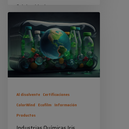
Químicas Iris sigue…
Industrias
Industrias Químicas Iris
Químicas
18 diciembre 2024
Iris
CUMPLE
Al disolvente
Certificaciones
ColorWind
Ecofilm
Información
Productos
Industrias Químicas Iris