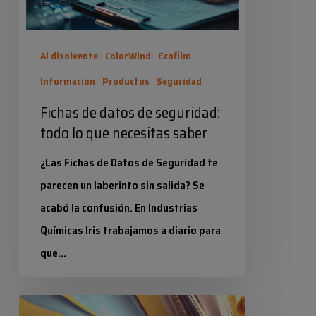
que
necesitas
Al disolvente
ColorWind
Ecofilm
saber
Información
Productos
Seguridad
Fichas de datos de seguridad:
todo lo que necesitas saber
¿Las Fichas de Datos de Seguridad te
parecen un laberinto sin salida? Se
acabó la confusión. En Industrias
Químicas Iris trabajamos a diario para
que…
Industrias Químicas Iris
Innovación
17 junio 2026