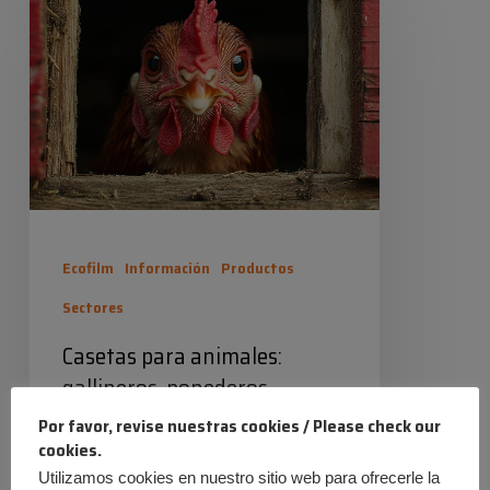
para
20 octubre 2025
animales:
gallineros,
ponederos,
casetas
para
perros
y/o
Ecofilm
Información
Productos
pájaros.
Sectores
Casetas para animales:
gallineros, ponederos,
casetas para perros y/o
Por favor, revise nuestras cookies / Please check our
pájaros.
cookies.
Utilizamos cookies en nuestro sitio web para ofrecerle la