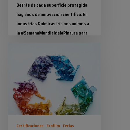
Detrás de cada superficie protegida
hay años de innovación científica. En
Industrias Químicas Iris nos unimos a
la #SemanaMundialdelaPintura para
poner en valor la tecnología…
Economía
Circular:
Industrias Químicas Iris
25 marzo 2026
Cómo
transformar
la
gestión
de
envases
en
Certificaciones
Ecofilm
Ferias