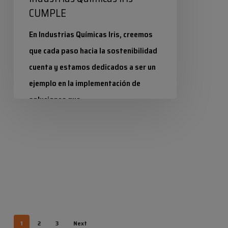
CUMPLE
En Industrias Químicas Iris, creemos
que cada paso hacia la sostenibilidad
cuenta y estamos dedicados a ser un
ejemplo en la implementación de
soluciones que…
Industrias Químicas Iris
11 diciembre 2024
1
2
3
Next