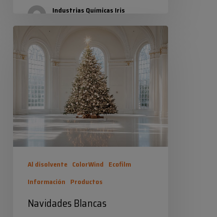
Industrias Químicas Iris
21 enero 2026
Navidades
Blancas
Al disolvente
ColorWind
Ecofilm
Información
Productos
Navidades Blancas