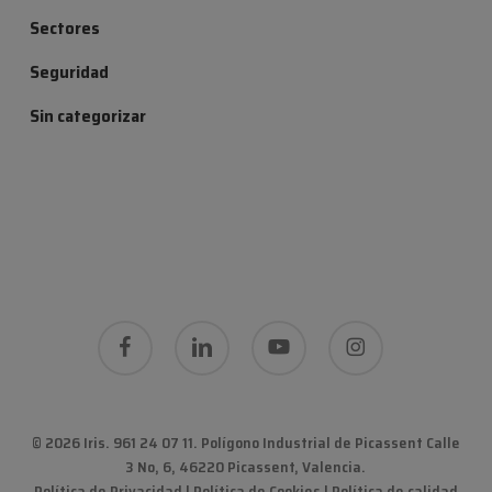
Sectores
Seguridad
Sin categorizar
facebook
linkedin
youtube
instagram
© 2026 Iris. 961 24 07 11.
Polígono Industrial de Picassent Calle
3 No, 6, 46220 Picassent, Valencia
.
Política de Privacidad
|
Política de Cookies
|
Política de calidad