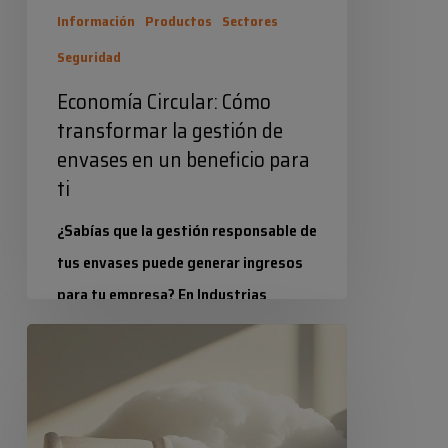
un
Información
Productos
Sectores
beneficio
Seguridad
para
ti
Economía Circular: Cómo
transformar la gestión de
envases en un beneficio para
ti
¿Sabías que la gestión responsable de
tus envases puede generar ingresos
para tu empresa? En Industrias
Químicas Iris, como tus proveedores,
Color
ya gestionamos nuestra obligación…
/es
del
Industrias Químicas Iris
año
19 febrero 2026