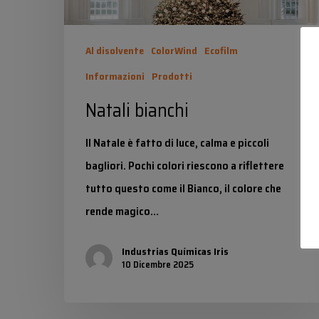
Al disolvente
ColorWind
Ecofilm
Informazioni
Prodotti
Natali bianchi
Il Natale è fatto di luce, calma e piccoli
bagliori. Pochi colori riescono a riflettere
tutto questo come il Bianco, il colore che
rende magico…
Industrias Químicas Iris
10 Dicembre 2025