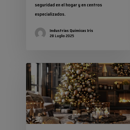
case
seguridad en el hogar y en centros
per
especializados.
uccelli.
Industrias Químicas Iris
28 Luglio 2025
Scintillare
a
Natale