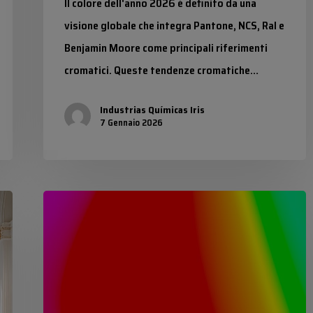
Il colore dell'anno 2026 è definito da una
visione globale che integra Pantone, NCS, Ral e
Benjamin Moore come principali riferimenti
cromatici. Queste tendenze cromatiche…
Industrias Químicas Iris
7 Gennaio 2026
Colori
fluorescenti
RAL:
massima
visibilità
ed