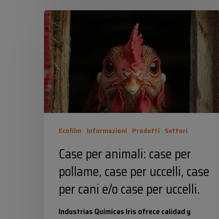
Case
per
animali:
case
per
pollame,
case
per
Ecofilm
Informazioni
Prodotti
Settori
uccelli,
Case per animali: case per
case
pollame, case per uccelli, case
per
per cani e/o case per uccelli.
cani
e/o
Industrias Químicas Iris ofrece calidad y