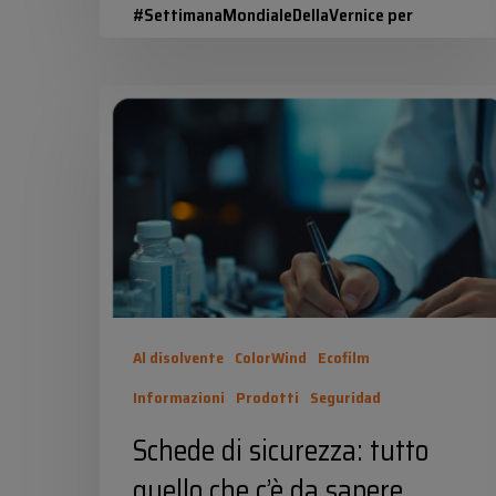
#SettimanaMondialeDellaVernice per
valorizzare la tecnologia e la sostenibilità…
Schede
Industrias Químicas Iris
10 Marzo 2026
di
sicurezza:
tutto
quello
che
c’è
da
Al disolvente
ColorWind
Ecofilm
sapere
Informazioni
Prodotti
Seguridad
Schede di sicurezza: tutto
quello che c’è da sapere