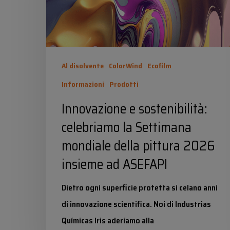
la
Settimana
mondiale
della
Al disolvente
ColorWind
Ecofilm
pittura
Informazioni
Prodotti
2026
Innovazione e sostenibilità:
insieme
celebriamo la Settimana
ad
mondiale della pittura 2026
ASEFAPI
insieme ad ASEFAPI
Dietro ogni superficie protetta si celano anni
di innovazione scientifica. Noi di Industrias
Químicas Iris aderiamo alla