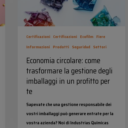
la
gestione
degli
imballaggi
Certificazioni
Certificazioni
Ecofilm
Fiere
in
Informazioni
Prodotti
Seguridad
Settori
un
Economia circolare: come
profitto
trasformare la gestione degli
per
imballaggi in un profitto per
te
te
Sapevate che una gestione responsabile dei
vostri imballaggi può generare entrate per la
vostra azienda? Noi di Industrias Químicas