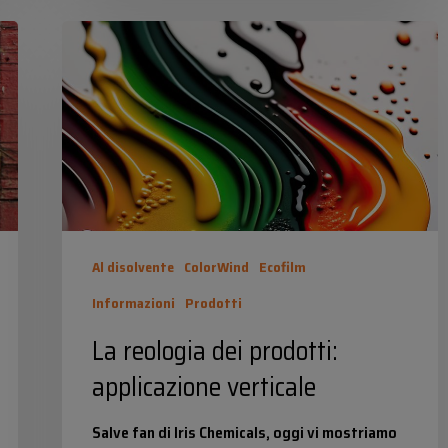
La
reologia
dei
prodotti:
applicazione
verticale
Al disolvente
ColorWind
Ecofilm
Informazioni
Prodotti
La reologia dei prodotti:
applicazione verticale
Salve fan di Iris Chemicals, oggi vi mostriamo