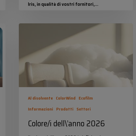
Iris, in qualità di vostri fornitori,…
Industrias Químicas Iris
2 Febbraio 2026
Colore/i
dell\’anno
2026
Al disolvente
ColorWind
Ecofilm
Informazioni
Prodotti
Settori
Colore/i dell\’anno 2026