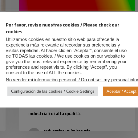
energia
per
ColorWind
Ecofilm
Informazioni
Prodotti
Por favor, revise nuestras cookies / Please check our
ogni
cookies.
Settori
superficie
Utilizamos cookies en nuestro sitio web para ofrecerle la
Colori fluorescenti RAL:
experiencia más relevante al recordar sus preferencias y
visitas repetidas. Al hacer clic en "Aceptar", consiente el uso
massima visibilità ed energia
de TODAS las cookies. / We use cookies on our website to
give you the most relevant experience by remembering your
per ogni superficie
preferences and repeat visits. By clicking “Accept”, you
consent to the use of ALL the cookies.
No vender mi información personal. / Do not sell my personal info
Scopri, con Industrias Químicas Iris, i colori
Configuración de las cookies / Cookie Settings
Aceptar / Accept
fluorescenti RAL: massima visibilità,
brillantezza e durata nei rivestimenti
industriali di alta qualità.
Industrias Químicas Iris
20 Ottobre 2025