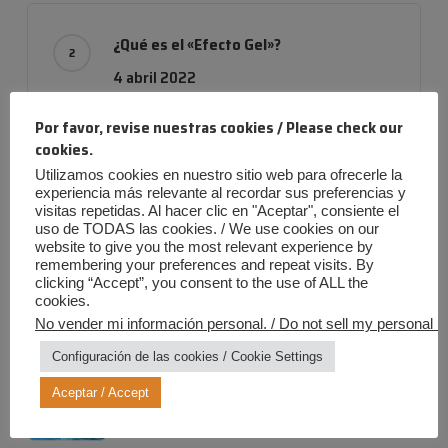
¿Qué es el «Efecto Gel»?
4 abril 2022
Por favor, revise nuestras cookies / Please check our
cookies.
Utilizamos cookies en nuestro sitio web para ofrecerle la
Empresa con evolución
experiencia más relevante al recordar sus preferencias y
24 noviembre 2019
visitas repetidas. Al hacer clic en "Aceptar", consiente el
uso de TODAS las cookies. / We use cookies on our
website to give you the most relevant experience by
remembering your preferences and repeat visits. By
clicking “Accept”, you consent to the use of ALL the
cookies.
No vender mi información personal. / Do not sell my personal in
Entradas más recientes
Configuración de las cookies / Cookie Settings
Verano Iris: ¡Diversión al máximo,
riesgos a cero!
Aceptar / Accept
20 julio 2026