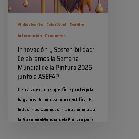
de
la
Al disolvente
ColorWind
Ecofilm
Pintura
Información
Productos
2026
Innovación y Sostenibilidad:
junto
Celebramos la Semana
a
Mundial de la Pintura 2026
ASEFAPI
junto a ASEFAPI
Detrás de cada superficie protegida
hay años de innovación científica. En
Industrias Químicas Iris nos unimos a
la #SemanaMundialdelaPintura para
poner en valor la tecnología…