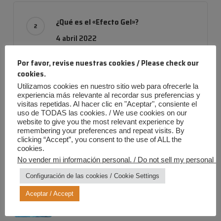
¿Qué es el «Efecto Gel»?
4 abril 2022
Por favor, revise nuestras cookies / Please check our
cookies.
Utilizamos cookies en nuestro sitio web para ofrecerle la
Empresa con evolución
experiencia más relevante al recordar sus preferencias y
24 noviembre 2019
visitas repetidas. Al hacer clic en "Aceptar", consiente el
uso de TODAS las cookies. / We use cookies on our
website to give you the most relevant experience by
remembering your preferences and repeat visits. By
clicking “Accept”, you consent to the use of ALL the
cookies.
No vender mi información personal. / Do not sell my personal in
Entradas más recientes
Configuración de las cookies / Cookie Settings
Verano Iris: ¡Diversión al máximo,
riesgos a cero!
Aceptar / Accept
20 julio 2026