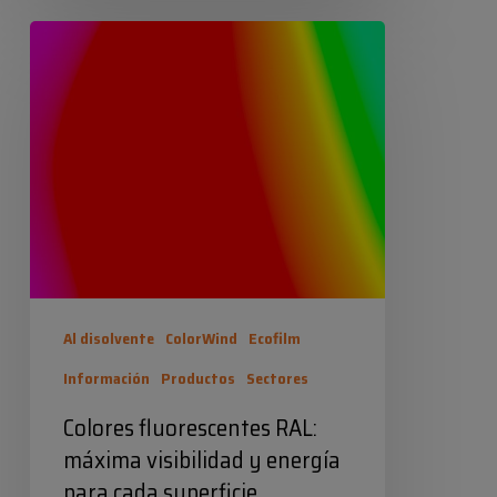
Industrias Químicas Iris
Colores
20 julio 2026
fluorescentes
RAL:
máxima
visibilidad
y
energía
para
cada
Al disolvente
ColorWind
Ecofilm
superficie
Información
Productos
Sectores
Colores fluorescentes RAL:
máxima visibilidad y energía
para cada superficie