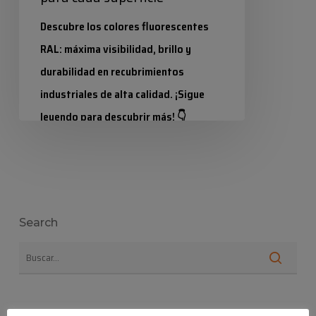
Descubre los colores fluorescentes
RAL: máxima visibilidad, brillo y
durabilidad en recubrimientos
industriales de alta calidad. ¡Sigue
leyendo para descubrir más! 👇
Industrias Químicas Iris
20 octubre 2025
Search