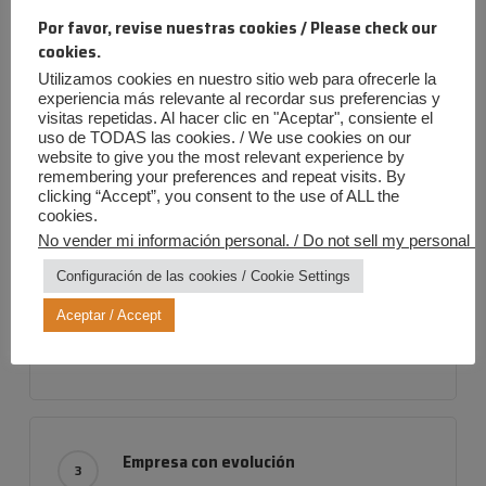
Lo más popular
Por favor, revise nuestras cookies / Please check our
cookies.
Utilizamos cookies en nuestro sitio web para ofrecerle la
experiencia más relevante al recordar sus preferencias y
visitas repetidas. Al hacer clic en "Aceptar", consiente el
uso de TODAS las cookies. / We use cookies on our
website to give you the most relevant experience by
Premios Gacela de los Negocios 2015
remembering your preferences and repeat visits. By
24 noviembre 2015
clicking “Accept”, you consent to the use of ALL the
cookies.
No vender mi información personal. / Do not sell my personal in
Configuración de las cookies / Cookie Settings
¿Qué es el «Efecto Gel»?
Aceptar / Accept
4 abril 2022
Empresa con evolución