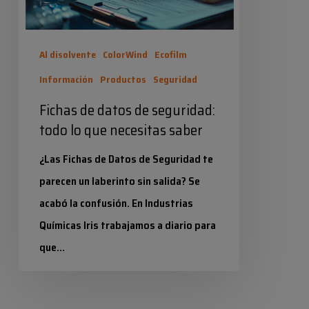
que
necesitas
Al disolvente
ColorWind
Ecofilm
saber
Información
Productos
Seguridad
Fichas de datos de seguridad:
todo lo que necesitas saber
¿Las Fichas de Datos de Seguridad te
parecen un laberinto sin salida? Se
acabó la confusión. En Industrias
Químicas Iris trabajamos a diario para
que…
Industrias Químicas Iris
17 junio 2026