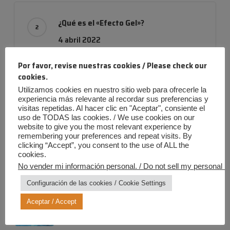
¿Qué es el «Efecto Gel»?
4 abril 2022
Por favor, revise nuestras cookies / Please check our
cookies.
Utilizamos cookies en nuestro sitio web para ofrecerle la
Empresa con evolución
experiencia más relevante al recordar sus preferencias y
24 noviembre 2019
visitas repetidas. Al hacer clic en "Aceptar", consiente el
uso de TODAS las cookies. / We use cookies on our
website to give you the most relevant experience by
remembering your preferences and repeat visits. By
clicking “Accept”, you consent to the use of ALL the
cookies.
No vender mi información personal. / Do not sell my personal in
Entradas más recientes
Configuración de las cookies / Cookie Settings
Verano Iris: ¡Diversión al máximo,
riesgos a cero!
Aceptar / Accept
20 julio 2026