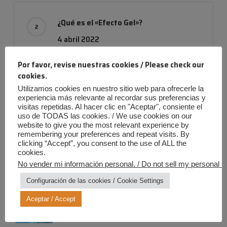
¿Qué es el «Efecto Gel»?
4 abril 2022
Por favor, revise nuestras cookies / Please check our
cookies.
Utilizamos cookies en nuestro sitio web para ofrecerle la
Empresa con evolución
experiencia más relevante al recordar sus preferencias y
24 noviembre 2019
visitas repetidas. Al hacer clic en "Aceptar", consiente el
uso de TODAS las cookies. / We use cookies on our
website to give you the most relevant experience by
remembering your preferences and repeat visits. By
clicking “Accept”, you consent to the use of ALL the
cookies.
No vender mi información personal. / Do not sell my personal in
Entradas más recientes
Configuración de las cookies / Cookie Settings
Verano Iris: ¡Diversión al máximo,
riesgos a cero!
Aceptar / Accept
20 julio 2026