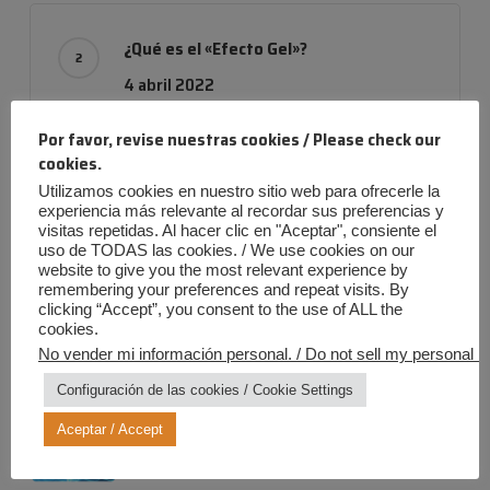
¿Qué es el «Efecto Gel»?
4 abril 2022
Por favor, revise nuestras cookies / Please check our
cookies.
Utilizamos cookies en nuestro sitio web para ofrecerle la
Empresa con evolución
experiencia más relevante al recordar sus preferencias y
24 noviembre 2019
visitas repetidas. Al hacer clic en "Aceptar", consiente el
uso de TODAS las cookies. / We use cookies on our
website to give you the most relevant experience by
remembering your preferences and repeat visits. By
clicking “Accept”, you consent to the use of ALL the
cookies.
No vender mi información personal. / Do not sell my personal in
Entradas más recientes
Configuración de las cookies / Cookie Settings
Verano Iris: ¡Diversión al máximo,
riesgos a cero!
Aceptar / Accept
20 julio 2026