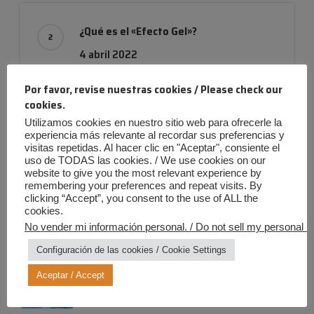
¿Qué es el «Efecto Gel»?
4 abril 2022
Por favor, revise nuestras cookies / Please check our
cookies.
Utilizamos cookies en nuestro sitio web para ofrecerle la
Empresa con evolución
experiencia más relevante al recordar sus preferencias y
24 noviembre 2019
visitas repetidas. Al hacer clic en "Aceptar", consiente el
uso de TODAS las cookies. / We use cookies on our
website to give you the most relevant experience by
remembering your preferences and repeat visits. By
clicking “Accept”, you consent to the use of ALL the
cookies.
No vender mi información personal. / Do not sell my personal in
Entradas más recientes
Configuración de las cookies / Cookie Settings
Verano Iris: ¡Diversión al máximo,
riesgos a cero!
Aceptar / Accept
20 julio 2026