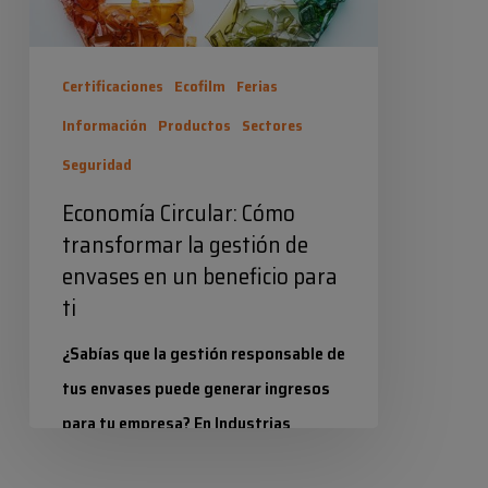
envases
en
Certificaciones
Ecofilm
Ferias
un
Información
Productos
Sectores
beneficio
Seguridad
para
ti
Economía Circular: Cómo
transformar la gestión de
envases en un beneficio para
ti
¿Sabías que la gestión responsable de
tus envases puede generar ingresos
para tu empresa? En Industrias
Químicas Iris, como tus proveedores,