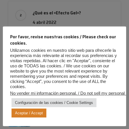
¿Qué es el «Efecto Gel»?
4 abril 2022
Por favor, revise nuestras cookies / Please check our
cookies.
Utilizamos cookies en nuestro sitio web para ofrecerle la
Empresa con evolución
experiencia más relevante al recordar sus preferencias y
24 noviembre 2019
visitas repetidas. Al hacer clic en "Aceptar", consiente el
uso de TODAS las cookies. / We use cookies on our
website to give you the most relevant experience by
remembering your preferences and repeat visits. By
clicking “Accept”, you consent to the use of ALL the
cookies.
No vender mi información personal. / Do not sell my personal in
Entradas más recientes
Configuración de las cookies / Cookie Settings
Verano Iris: ¡Diversión al máximo,
riesgos a cero!
Aceptar / Accept
20 julio 2026