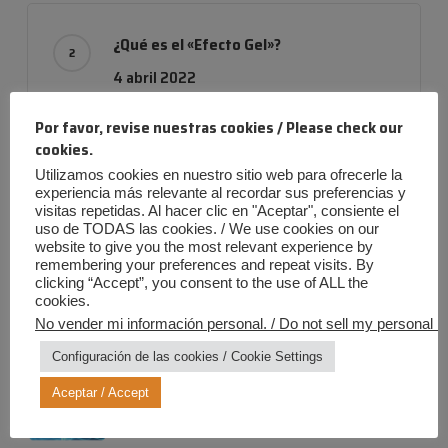
¿Qué es el «Efecto Gel»?
4 abril 2022
Por favor, revise nuestras cookies / Please check our
cookies.
Utilizamos cookies en nuestro sitio web para ofrecerle la
Empresa con evolución
experiencia más relevante al recordar sus preferencias y
24 noviembre 2019
visitas repetidas. Al hacer clic en "Aceptar", consiente el
uso de TODAS las cookies. / We use cookies on our
website to give you the most relevant experience by
remembering your preferences and repeat visits. By
clicking “Accept”, you consent to the use of ALL the
cookies.
No vender mi información personal. / Do not sell my personal in
Entradas más recientes
Configuración de las cookies / Cookie Settings
Verano Iris: ¡Diversión al máximo,
riesgos a cero!
Aceptar / Accept
20 julio 2026