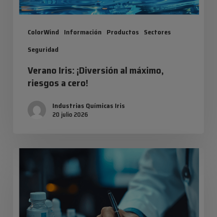
ColorWind
Información
Productos
Sectores
Seguridad
Verano Iris: ¡Diversión al máximo,
riesgos a cero!
Industrias Químicas Iris
20 julio 2026
Fichas
de
datos
de