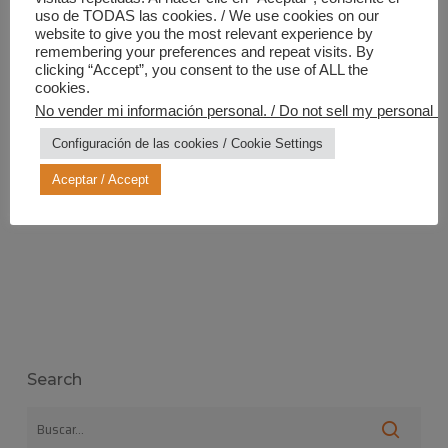
uso de TODAS las cookies. / We use cookies on our
NUESTROS PEQUEÑOS, EL CUMPLIMIENTO DE LAS
website to give you the most relevant experience by
NORMATIVAS CREA ENTORNOS SEGUROS PARA LO
remembering your preferences and repeat visits. By
QUE LLEVAMOS NUESTRA AUTOEXIGENCIA MÁS
clicking “Accept”, you consent to the use of ALL the
cookies.
ALLÁ.
No vender mi información personal. / Do not sell my personal in
Configuración de las cookies / Cookie Settings
Comparte en:
Aceptar / Accept
Search