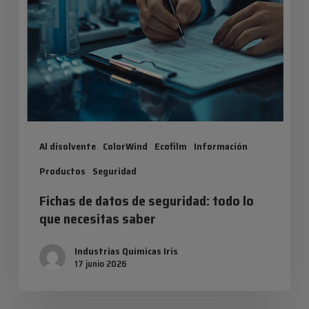
seguridad:
todo
lo
que
necesitas
saber
Al disolvente
ColorWind
Ecofilm
Información
Productos
Seguridad
Fichas de datos de seguridad: todo lo
que necesitas saber
Industrias Químicas Iris
17 junio 2026