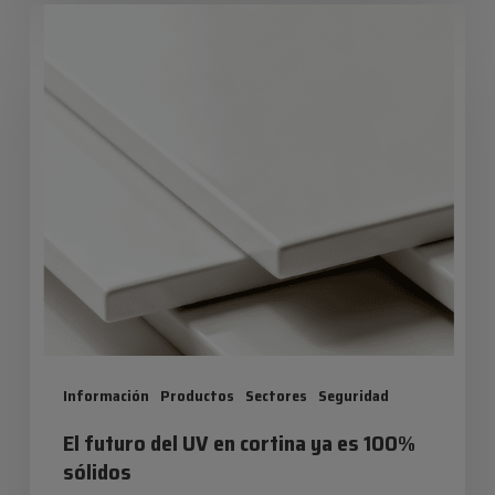
El
futuro
del
UV
en
cortina
ya
es
100%
sólidos
Información
Productos
Sectores
Seguridad
El futuro del UV en cortina ya es 100%
sólidos