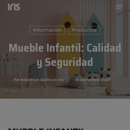
Menu
Skip
to
Close
main
Menu
Información
Productos
content
Mueble Infantil: Calidad
y Seguridad
Por
Industrias Químicas Iris
8 septiembre 2022