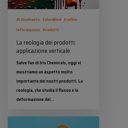
Al disolvente
ColorWind
Ecofilm
Informazioni
Prodotti
La reologia dei prodotti:
applicazione verticale
Salve fan di Iris Chemicals, oggi vi
mostriamo un aspetto molto
importante dei nostri prodotti. La
reologia, che studia il flusso e la
deformazione dei…
Industrias Químicas Iris
Irisoft
21 Marzo 2025