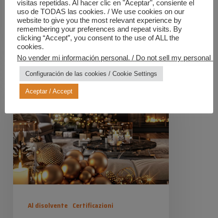
visitas repetidas. Al hacer clic en "Aceptar", consiente el
genera un'impressionante…
uso de TODAS las cookies. / We use cookies on our
website to give you the most relevant experience by
remembering your preferences and repeat visits. By
Industrias Químicas Iris
clicking “Accept”, you consent to the use of ALL the
31 Gennaio 2025
cookies.
No vender mi información personal. / Do not sell my personal in
Scintillare
Configuración de las cookies / Cookie Settings
a
Aceptar / Accept
Natale
Al disolvente
Certificazioni