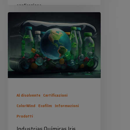
applicazione,…
Industrias
Industrias Químicas Iris
Químicas
11 Dicembre 2024
Iris
CUMPLE
Al disolvente
Certificazioni
ColorWind
Ecofilm
Informazioni
Prodotti
Industrias Químicas Iris