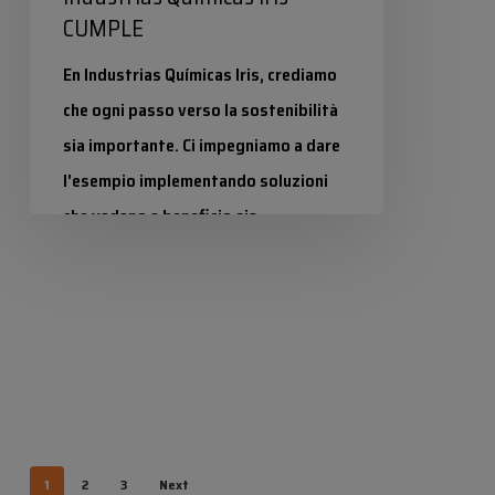
CUMPLE
En Industrias Químicas Iris, crediamo
che ogni passo verso la sostenibilità
sia importante. Ci impegniamo a dare
l'esempio implementando soluzioni
che vadano a beneficio sia…
Industrias Químicas Iris
11 Dicembre 2024
1
2
3
Next