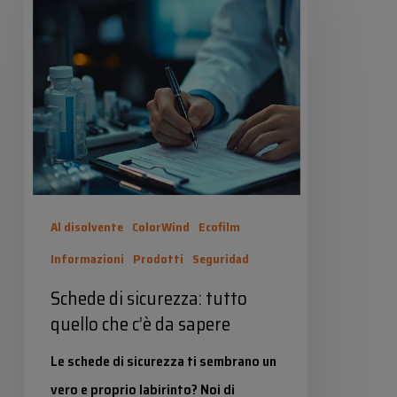
valorizzare la tecnologia e la
di
sostenibilità…
sicurezza:
tutto
Industrias Químicas Iris
10 Marzo 2026
quello
che
c’è
da
sapere
Al disolvente
ColorWind
Ecofilm
Informazioni
Prodotti
Seguridad
Schede di sicurezza: tutto
quello che c’è da sapere
Le schede di sicurezza ti sembrano un
vero e proprio labirinto? Noi di