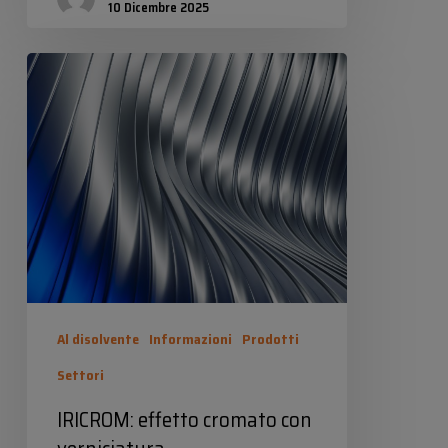
10 Dicembre 2025
IRICROM:
effetto
cromato
con
verniciatura
Al disolvente
Informazioni
Prodotti
Settori
IRICROM: effetto cromato con