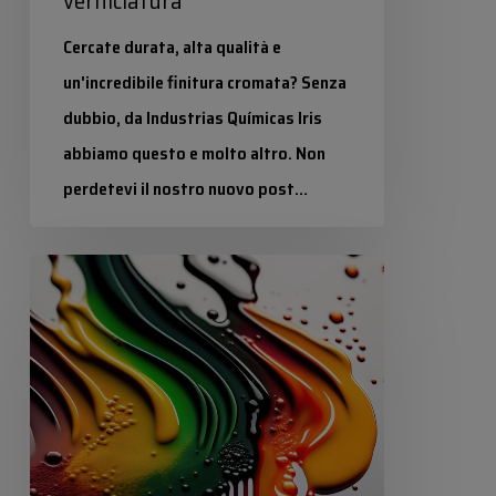
verniciatura
Cercate durata, alta qualità e
un'incredibile finitura cromata? Senza
dubbio, da Industrias Químicas Iris
abbiamo questo e molto altro. Non
perdetevi il nostro nuovo post…
Industrias Químicas Iris
La
4 Settembre 2025
reologia
dei
prodotti:
applicazione
verticale