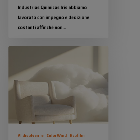
Industrias Químicas Iris abbiamo
lavorato con impegno e dedizione
costanti affinché non…
Industrias Químicas Iris
Colore/i
27 Gennaio 2026
dell\’anno
2026
Al disolvente
ColorWind
Ecofilm