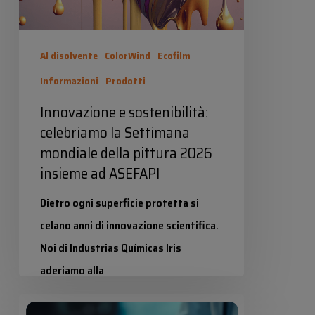
della
pittura
Al disolvente
ColorWind
Ecofilm
2026
Informazioni
Prodotti
insieme
Innovazione e sostenibilità:
ad
celebriamo la Settimana
ASEFAPI
mondiale della pittura 2026
insieme ad ASEFAPI
Dietro ogni superficie protetta si
celano anni di innovazione scientifica.
Noi di Industrias Químicas Iris
aderiamo alla
#SettimanaMondialeDellaVernice per
Schede