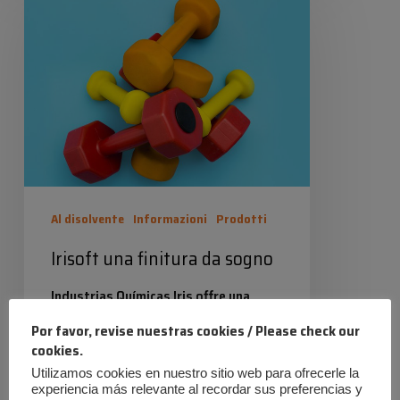
una
finitura
da
sogno
Al disolvente
Informazioni
Prodotti
Irisoft una finitura da sogno
Industrias Químicas Iris offre una
vasta gamma di prodotti creati con
Por favor, revise nuestras cookies / Please check our
cookies.
grande creatività e tecnologia. Uno di
Utilizamos cookies en nuestro sitio web para ofrecerle la
questi è IRISOFT, una finitura che
experiencia más relevante al recordar sus preferencias y