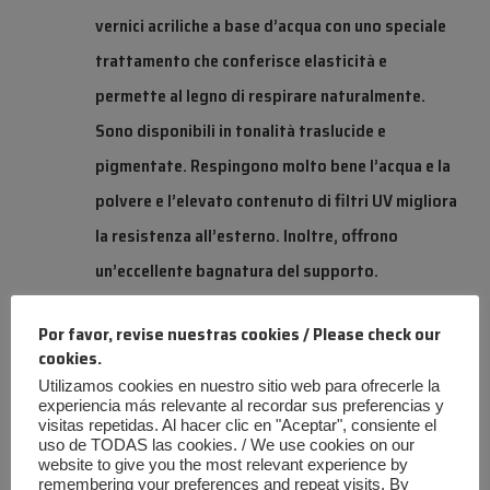
vernici acriliche a base d’acqua con uno speciale
trattamento che conferisce elasticità e
permette al legno di respirare naturalmente.
Sono disponibili in tonalità traslucide e
pigmentate. Respingono molto bene l’acqua e la
polvere e l’elevato contenuto di filtri UV migliora
la resistenza all’esterno. Inoltre, offrono
un’eccellente bagnatura del supporto.
Por favor, revise nuestras cookies / Please check our
cookies.
Che tipo di vernice usare nei climi freddi?
Utilizamos cookies en nuestro sitio web para ofrecerle la
experiencia más relevante al recordar sus preferencias y
visitas repetidas. Al hacer clic en "Aceptar", consiente el
In questi climi, le capanne devono essere mantenute
uso de TODAS las cookies. / We use cookies on our
asciutte, isolate e protette dall’umidità e dal gelo. È
website to give you the most relevant experience by
remembering your preferences and repeat visits. By