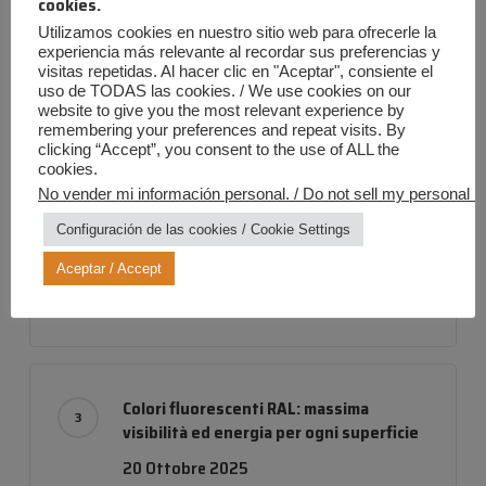
cookies.
Utilizamos cookies en nuestro sitio web para ofrecerle la
experiencia más relevante al recordar sus preferencias y
visitas repetidas. Al hacer clic en "Aceptar", consiente el
uso de TODAS las cookies. / We use cookies on our
Effetto ghiaccio
website to give you the most relevant experience by
remembering your preferences and repeat visits. By
16 Novembre 2020
clicking “Accept”, you consent to the use of ALL the
cookies.
No vender mi información personal. / Do not sell my personal in
Configuración de las cookies / Cookie Settings
Vernice pelabile
Aceptar / Accept
14 Aprile 2021
Colori fluorescenti RAL: massima
visibilità ed energia per ogni superficie
20 Ottobre 2025