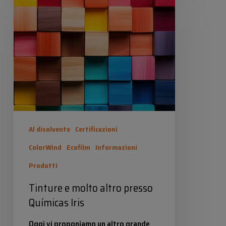
Industrias Químicas Iris
e
11 Dicembre 2024
molto
altro
presso
Químicas
Iris
Al disolvente
Certificazioni
ColorWind
Ecofilm
Informazioni
Prodotti
Tinture e molto altro presso
Químicas Iris
Oggi vi proponiamo un altro grande