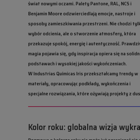
świat nowymi oczami. Palety Pantone, RAL, NCS i
Benjamin Moore odzwierciedlają emocje, nastroje i
sposoby zamieszkiwania przestrzeni. Nie chodzi tyl
wybór odcienia, ale o stworzenie atmosfery, która
przekazuje spokój, energię i autentyczność. Prawdz
magia pojawia się, gdy inspiracja opiera się na solid
podstawach i wysokiej jakości wykończeniach.
W Industrias Químicas Iris przekształcamy trendy w
materiały, opracowując podkłady, wykończenia i
specjalne rozwiązania, które ożywiają projekty z du
Kolor roku: globalna wizja wykr