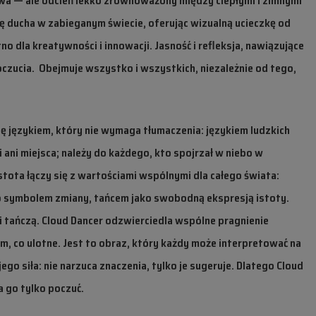
rawa — ale odcień lekko zrównoważony między ciepłymi i zimnymi
 ducha w zabieganym świecie, oferując wizualną ucieczkę od
o dla kreatywności i innowacji. Jasność i refleksja, nawiązujące
zucia. Obejmuje wszystko i wszystkich, niezależnie od tego,
ię językiem, który nie wymaga tłumaczenia: językiem ludzkich
i ani miejsca; należy do każdego, kto spojrzał w niebo w
istota łączy się z wartościami wspólnymi dla całego świata:
ako symbolem zmiany, tańcem jako swobodną ekspresją istoty.
i tańczą.
Cloud Dancer
odzwierciedla wspólne pragnienie
m, co ulotne. Jest to obraz, który każdy może interpretować na
o siła: nie narzuca znaczenia, tylko je sugeruje. Dlatego
Cloud
a go tylko
poczuć.