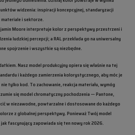
do jednego odniesienia. Dzisiaj kolor powstaje w wyniku
unktów widzenia: inspiracji koncepcyjnej, standaryzacji
materiale i sektorze.
jamin Moore interpretuje kolor z perspektywy przestrzeni i
zenia ludzkiej percepcji; a RAL przekłada go na uniwersalny
nne spojrzenie i wszystkie są niezbędne.
odatkiem. Nasz model produkcyjny opiera się właśnie na tej
tandardu i każdego zamierzenia kolorystycznego, aby móc je
o nie tylko kod. To zachowanie, reakcja materiału, wymóg
zrozumie się model chromatyczny pochodzenia — Pantone,
łcić w niezawodne, powtarzalne i dostosowane do każdego
olorze z globalnej perspektywy. Ponieważ Twój model
 jak fascynujący zapowiada się ten nowy rok 2026.