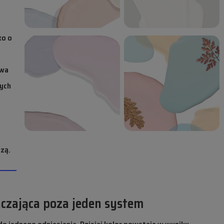
ko o
iwa
nych
szą.
aczająca poza jeden system