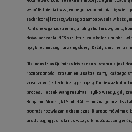
Rozmowa o kolorze roku nie może już ograniczać się 
współistnienia i wzajemnego uzupełniania się wielu p
technicznej i rzeczywistego zastosowania w każdym 
Pantone wyznacza emocjonalny i kulturowy puls; Ben
doświadczenia; NCS strukturyzuje kolor z punktu wid
język techniczny i przemysłowy. Każdy z nich wnosi i
Dla Industrias Químicas Iris żaden system nie jest d
różnorodności: zrozumieniu każdej karty, każdego s
zrealizować z techniczną precyzją. Ponieważ kolor t
procesu i oczekiwany rezultat. I tylko wtedy, gdy 
Benjamin Moore, NCS lub RAL — można go przekszta
podłoża rozwiązanie chemiczne. Dlatego mówimy o k
produkcyjny jest dla nas wszystkim. Zobaczmy więc,