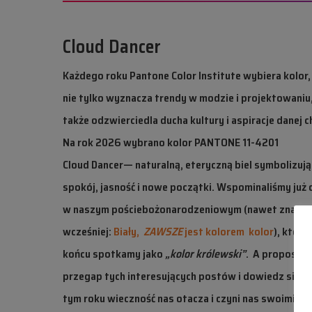
Cloud Dancer
Każdego roku Pantone Color
Institute
wybiera kolor,
nie tylko wyznacza trendy w modzie i projektowaniu,
także odzwierciedla ducha kultury i aspiracje danej ch
Na rok 2026 wybrano kolor
PANTONE 11-4201
Cloud
Dancer
— naturalną, eteryczną biel symbolizuj
spokój, jasność i nowe początki. Wspominaliśmy już 
w naszym
poście
bożonarodzeniowym (nawet znaczn
wcześniej
:
Biały,
ZAWSZE
jest kolorem
kolor
), który
końcu spotkamy jako
„kolor królewski”
.
A propos, ni
przegap
tych interesujących postów
i dowiedz się, j
tym
roku wieczność nas otacza i czyni nas swoimi.