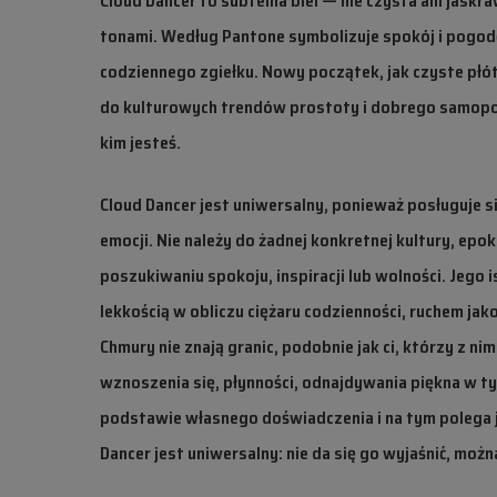
Cloud Dancer to subtelna biel — nie czysta ani jask
tonami. Według Pantone symbolizuje spokój i pogodę
codziennego zgiełku. Nowy początek, jak czyste płótn
do kulturowych trendów prostoty i dobrego samopoc
kim jesteś.
Cloud Dancer
jest uniwersalny, ponieważ posługuje s
emocji. Nie należy do żadnej konkretnej kultury, epok
poszukiwaniu spokoju, inspiracji lub wolności. Jego 
lekkością w obliczu ciężaru codzienności, ruchem j
Chmury nie znają granic, podobnie jak ci, którzy z nim
wznoszenia się, płynności, odnajdywania piękna w ty
podstawie własnego doświadczenia i na tym polega jeg
Dancer
jest uniwersalny: nie da się go wyjaśnić, możn