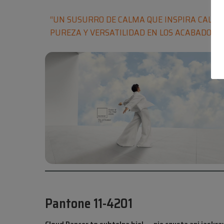
“UN SUSURRO DE CALMA QUE INSPIRA CALIDA
PUREZA Y VERSATILIDAD EN LOS ACABADOS”
Pantone 11
-4201