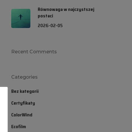
Równowaga w najczystszej
postaci
2026-02-05
Recent Comments
Categories
Bez kategorii
Certyfikaty
ColorWind
Ecofilm