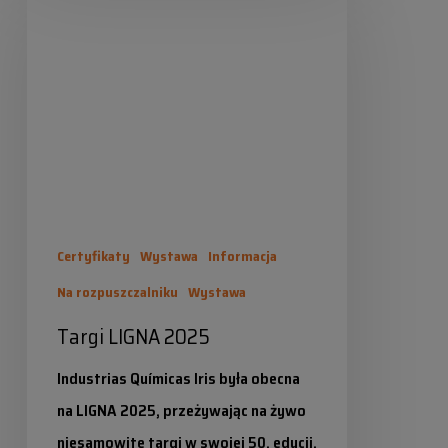
W Industrias Químicas Iris, jako Twoi
LIGNA
dostawcy, już teraz wywiązujemy się
2025
z naszych…
Industrias Químicas Iris
2026-02-02
Certyfikaty
Wystawa
Informacja
Na rozpuszczalniku
Wystawa
Targi LIGNA 2025
Industrias Químicas Iris była obecna
na LIGNA 2025, przeżywając na żywo
niesamowite targi w swojej 50. edycji,