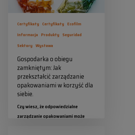
opakowaniami
w
Certyfikaty
Certyfikaty
Ecofilm
korzyść
Informacja
Produkty
Seguridad
dla
Sektory
Wystawa
siebie.
Gospodarka o obiegu
zamkniętym: Jak
przekształcić zarządzanie
opakowaniami w korzyść dla
siebie.
Czy wiesz, że odpowiedzialne
zarządzanie opakowaniami może
generować dochody dla Twojej firmy?
Targi