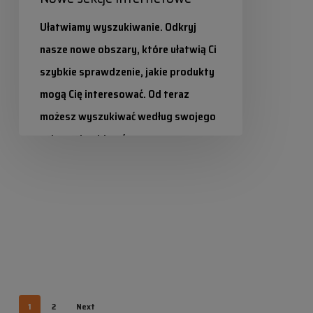
Ułatwiamy wyszukiwanie. Odkryj
nasze nowe obszary, które ułatwią Ci
szybkie sprawdzenie, jakie produkty
mogą Cię interesować. Od teraz
możesz wyszukiwać według swojego
sektora i pobierać…
Industrias Químicas Iris
2024-05-21
1
2
Next