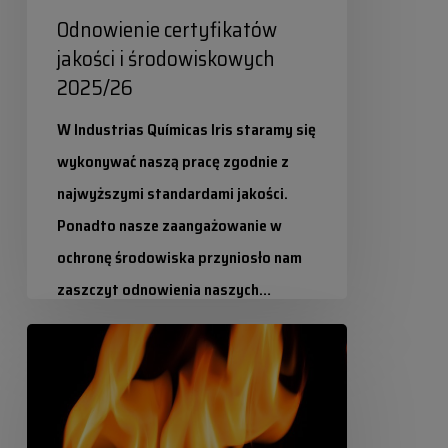
Odnowienie certyfikatów
jakości i środowiskowych
2025/26
W Industrias Químicas Iris staramy się
wykonywać naszą pracę zgodnie z
najwyższymi standardami jakości.
Ponadto nasze zaangażowanie w
ochronę środowiska przyniosło nam
zaszczyt odnowienia naszych…
IGNITER
Industrias Químicas Iris
2025-05-23
EC-
2074:
Nowa