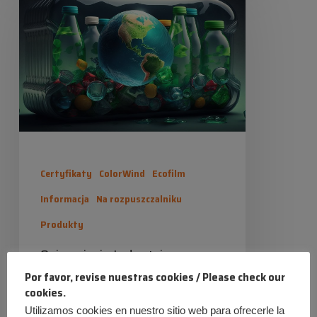
Industrias
2024-12-11
Químicas
Iris
Certyfikaty
ColorWind
Ecofilm
Informacja
Na rozpuszczalniku
Produkty
Osiągnięcia Industrias
Químicas Iris
Por favor, revise nuestras cookies / Please check our
cookies.
En Industrias Químicas Iris, creemos
Utilizamos cookies en nuestro sitio web para ofrecerle la