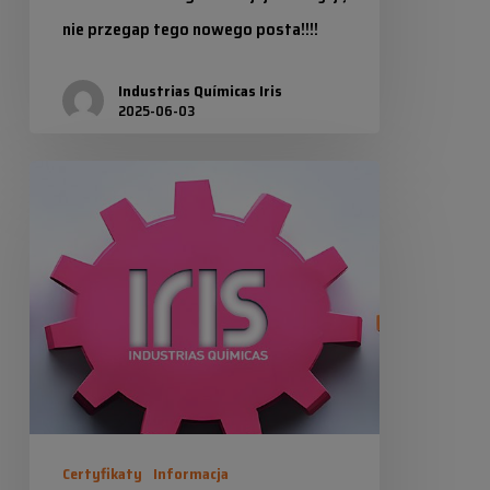
nie przegap tego nowego posta!!!!
Industrias Químicas Iris
2025-06-03
Odnowienie
certyfikatów
jakości
i
środowiskowych
2025/26
Certyfikaty
Informacja