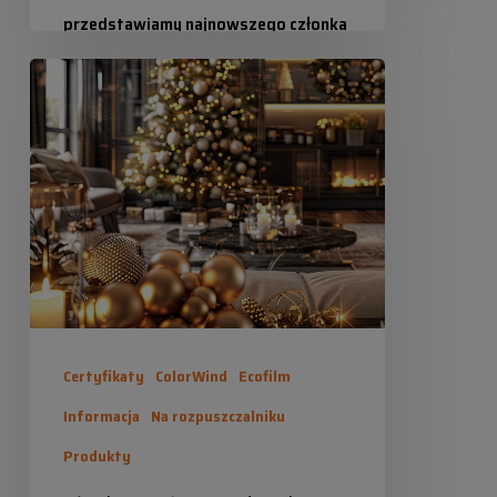
przedstawiamy najnowszego członka
rodziny,…
Błysk
w
Industrias Químicas Iris
2025-04-21
Boże
Narodzenie
Certyfikaty
ColorWind
Ecofilm
Informacja
Na rozpuszczalniku
Produkty