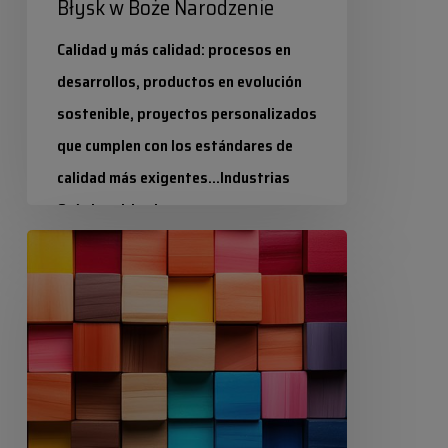
Błysk w Boże Narodzenie
Calidad y más calidad: procesos en
desarrollos, productos en evolución
sostenible, proyectos personalizados
que cumplen con los estándares de
calidad más exigentes...Industrias
Químicas Iris sigue…
Barwniki,
Industrias Químicas Iris
w
2024-12-18
Iris
znacznie
więcej.