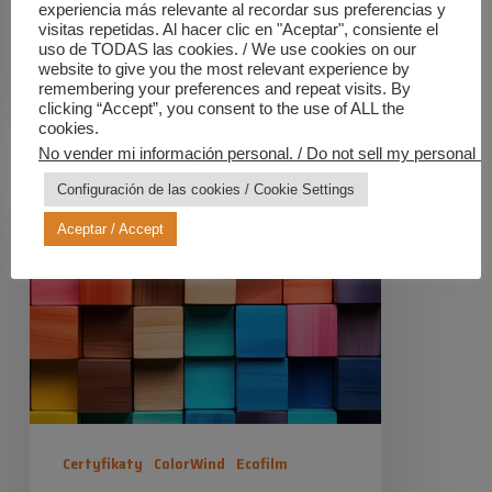
experiencia más relevante al recordar sus preferencias y
que cada paso hacia la sostenibilidad
visitas repetidas. Al hacer clic en "Aceptar", consiente el
cuenta, y estamos dedicados a ser un
uso de TODAS las cookies. / We use cookies on our
website to give you the most relevant experience by
ejemplo en la implementación de
remembering your preferences and repeat visits. By
clicking “Accept”, you consent to the use of ALL the
soluciones que…
cookies.
No vender mi información personal. / Do not sell my personal in
Barwniki,
Industrias Químicas Iris
Configuración de las cookies / Cookie Settings
w
2024-12-11
Aceptar / Accept
Iris
znacznie
więcej.
Certyfikaty
ColorWind
Ecofilm