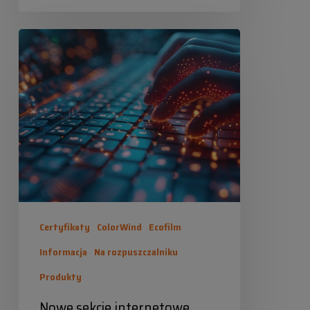
Industrias Químicas Iris
Nowe
2024-07-08
sekcje
internetowe
Certyfikaty
ColorWind
Ecofilm
Informacja
Na rozpuszczalniku
Produkty
Nowe sekcje internetowe