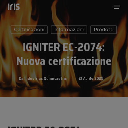
Menu
Skip
to
Close
main
Menu
Certificazioni
Informazioni
Prodotti
content
IGNITER EC-2074:
Nuova certificazione
Da
Industrias Químicas Iris
21 Aprile 2025