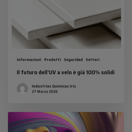
è
già
100%
solidi
Informazioni
Prodotti
Seguridad
Settori
Il futuro dell’UV a velo è già 100% solidi
Industrias Químicas Iris
27 Marzo 2026
Innovazione
e