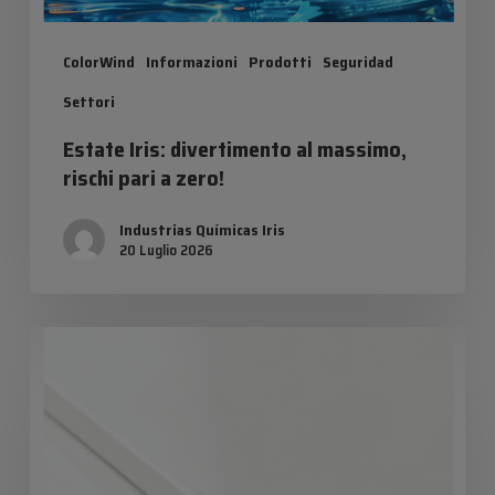
ColorWind
Informazioni
Prodotti
Seguridad
Settori
Estate Iris: divertimento al massimo,
rischi pari a zero!
Industrias Químicas Iris
20 Luglio 2026
Il
futuro
dell’UV
a
velo