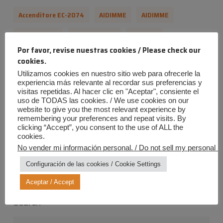
Accenditore EC-2074
AIDIMME
AIDIMME
Certificación
Certificazione
EC-2074
Por favor, revise nuestras cookies / Please check our
EN 13501-1:2018
EN 13501-1:2018
Equipoiris
cookies.
Utilizamos cookies en nuestro sitio web para ofrecerle la
Ignifugo
Industrias Quiímicas Iris
experiencia más relevante al recordar sus preferencias y
visitas repetidas. Al hacer clic en "Aceptar", consiente el
Iris Chemical Industries
Retardante
uso de TODAS las cookies. / We use cookies on our
website to give you the most relevant experience by
Ritardante Di Fiamma
remembering your preferences and repeat visits. By
clicking “Accept”, you consent to the use of ALL the
cookies.
No vender mi información personal. / Do not sell my personal in
Configuración de las cookies / Cookie Settings
Aceptar / Accept
Search