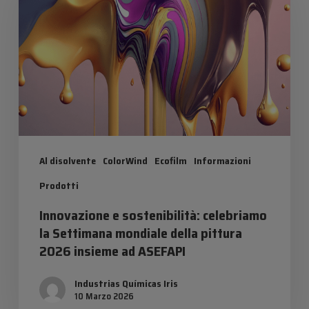
sostenibilità:
celebriamo
la
Settimana
mondiale
della
pittura
Al disolvente
ColorWind
Ecofilm
Informazioni
2026
insieme
Prodotti
ad
Innovazione e sostenibilità: celebriamo
ASEFAPI
la Settimana mondiale della pittura
2026 insieme ad ASEFAPI
Industrias Químicas Iris
10 Marzo 2026