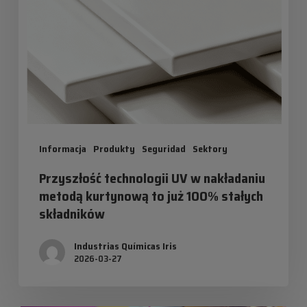
nakładaniu
metodą
kurtynową
to
już
100%
stałych
Informacja
Produkty
Seguridad
Sektory
składników
Przyszłość technologii UV w nakładaniu
metodą kurtynową to już 100% stałych
składników
Industrias Químicas Iris
2026-03-27