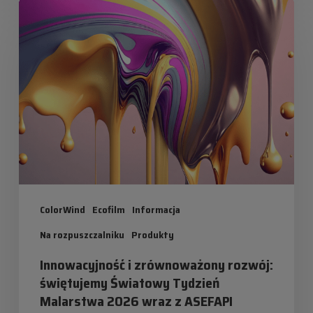
Innowacyjność
i
zrównoważony
rozwój:
świętujemy
Światowy
Tydzień
Malarstwa
2026
ColorWind
Ecofilm
Informacja
wraz
z
Na rozpuszczalniku
Produkty
ASEFAPI
Innowacyjność i zrównoważony rozwój:
świętujemy Światowy Tydzień
Malarstwa 2026 wraz z ASEFAPI