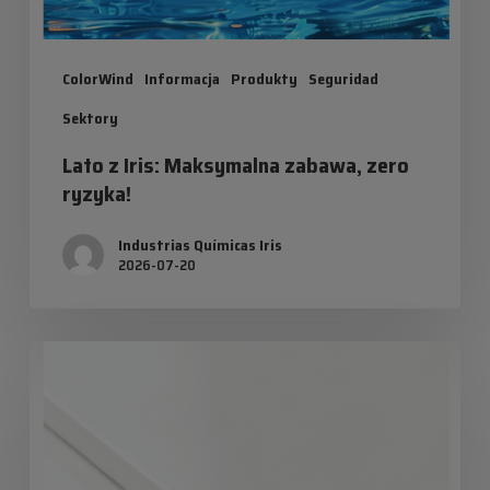
ColorWind
Informacja
Produkty
Seguridad
Sektory
Lato z Iris: Maksymalna zabawa, zero
ryzyka!
Industrias Químicas Iris
2026-07-20
Przyszłość
technologii
UV
w