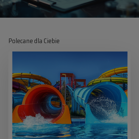
Polecane dla Ciebie
Lato
z
Iris:
Maksymalna
zabawa,
zero
ryzyka!