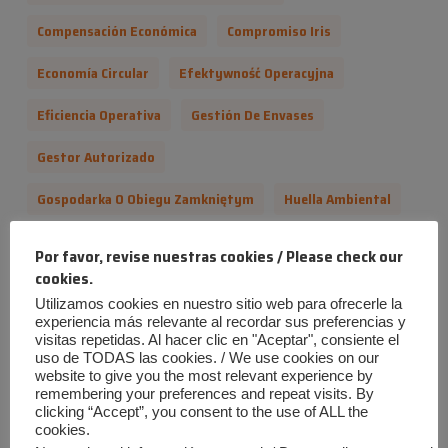
Compensación Económica
Compromiso Iris
Economía Circular
Efektywność Operacyjna
Eficiencia Operativa
Gestión De Envases
Gestor Autorizado
Gospodarka O Obiegu Zamkniętym
Huella Ambiental
Industrias Químicas Iris
Kompensacja Ekonomiczna
Por favor, revise nuestras cookies / Please check our
cookies.
Normativa Ambiental
Normativa Ambiental
Utilizamos cookies en nuestro sitio web para ofrecerle la
experiencia más relevante al recordar sus preferencias y
Odzysk Odpadów
Pewność Prawna
visitas repetidas. Al hacer clic en "Aceptar", consiente el
uso de TODAS las cookies. / We use cookies on our
Przepisy Dotyczące Ochrony Środowiska
website to give you the most relevant experience by
remembering your preferences and repeat visits. By
Responsabilidad Ampliada Del Productor
clicking “Accept”, you consent to the use of ALL the
cookies.