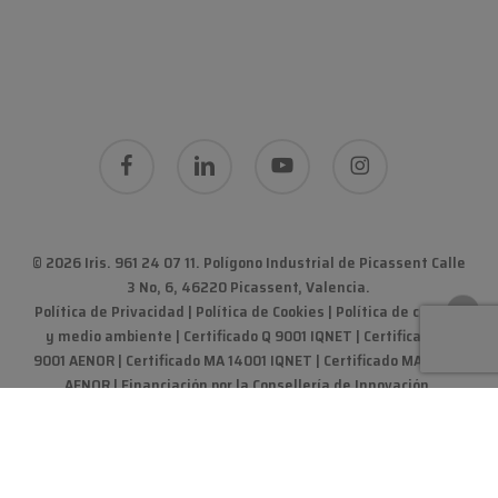
facebook
linkedin
youtube
instagram
© 2026 Iris. 961 24 07 11.
Polígono Industrial de Picassent Calle
3 No, 6, 46220 Picassent, Valencia
.
Política de Privacidad
|
Política de Cookies
|
Política de calidad
y medio ambiente
|
Certificado Q 9001 IQNET | Certificado Q
9001 AENOR | Certificado MA 14001 IQNET | Certificado MA 14001
AENOR
|
Financiación por la Consellería de Innovación,
Industria, Comercio y Turismo