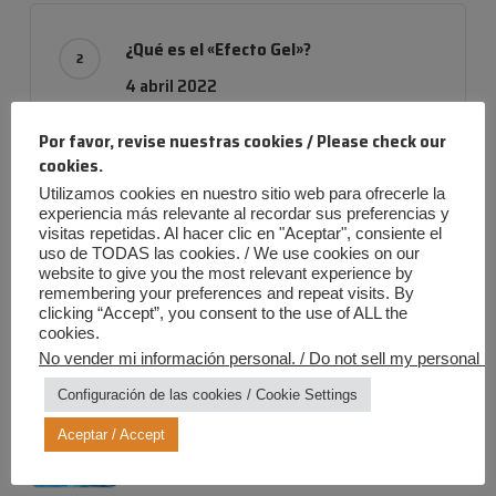
¿Qué es el «Efecto Gel»?
4 abril 2022
Por favor, revise nuestras cookies / Please check our
cookies.
Utilizamos cookies en nuestro sitio web para ofrecerle la
Empresa con evolución
experiencia más relevante al recordar sus preferencias y
24 noviembre 2019
visitas repetidas. Al hacer clic en "Aceptar", consiente el
uso de TODAS las cookies. / We use cookies on our
website to give you the most relevant experience by
remembering your preferences and repeat visits. By
clicking “Accept”, you consent to the use of ALL the
cookies.
No vender mi información personal. / Do not sell my personal in
Entradas más recientes
Configuración de las cookies / Cookie Settings
Verano Iris: ¡Diversión al máximo,
riesgos a cero!
Aceptar / Accept
20 julio 2026